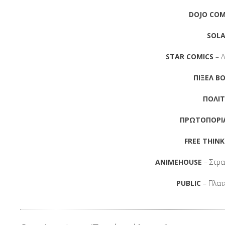
DOJO COM
SOLA
STAR COMICS
– Α
ΠΙΞΕΛ B
ΠΟΛΙΤ
ΠΡΩΤΟΠΟΡΙ
FREE THIN
ANIMEHOUSE
– Στρ
PUBLIC
– Πλατ