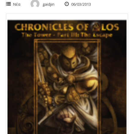
Νέα
gaidjin
06/03/2013