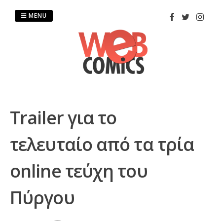
Skip
to
MENU
content
Trailer για το
τελευταίο από τα τρία
online τεύχη του
Πύργου