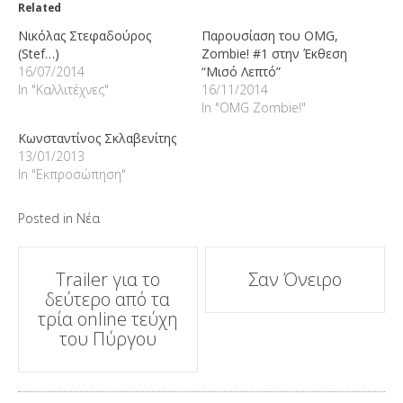
Related
Νικόλας Στεφαδούρος
Παρουσίαση του OMG,
(Stef…)
Zombie! #1 στην Έκθεση
16/07/2014
“Μισό Λεπτό”
In "Καλλιτέχνες"
16/11/2014
In "OMG Zombie!"
Κωνσταντίνος Σκλαβενίτης
13/01/2013
In "Εκπροσώπηση"
Posted in
Νέα
Post
Trailer για το
Σαν Όνειρο
δεύτερο από τα
navigation
τρία online τεύχη
του Πύργου