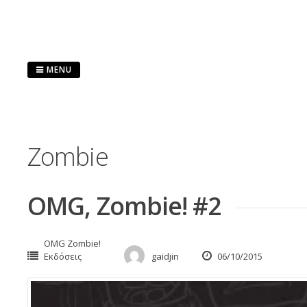
Skip
to
content
MENU
Zombie
OMG, Zombie! #2
OMG Zombie!
Εκδόσεις
gaidjin
06/10/2015