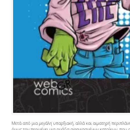
Μετά από μια μεγάλη υπαρξιακή, αλλά και αιματηρή περιπλάν
όμως τον περιμένει μια ομάδα αφηνιασμένων κατοίκων, που σ