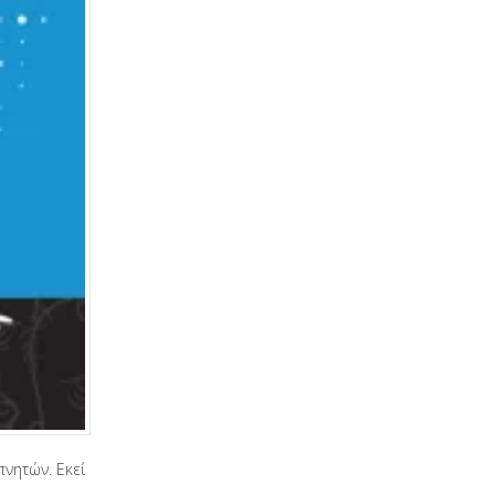
νητών. Εκεί