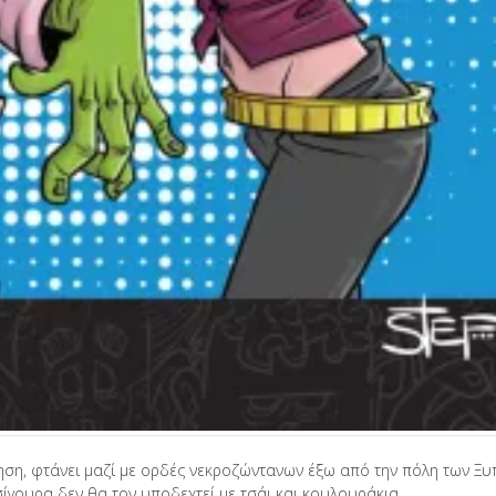
ηση, φτάνει μαζί με ορδές νεκροζώντανων έξω από την πόλη των Ξυπ
ίγουρα δεν θα τον υποδεχτεί με τσάι και κουλουράκια…