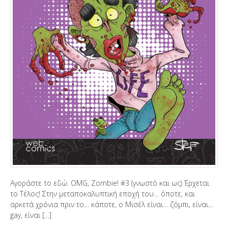
Αγοράστε το εδώ. OMG, Zombie! #3 (γνωστό και ως) Έρχεται
το Τέλος! Στην μεταποκαλυπτική εποχή του… όποτε, και
αρκετά χρόνια πριν το… κάποτε, ο Μισέλ είναι… ζόμπι, είναι…
gay, είναι […]