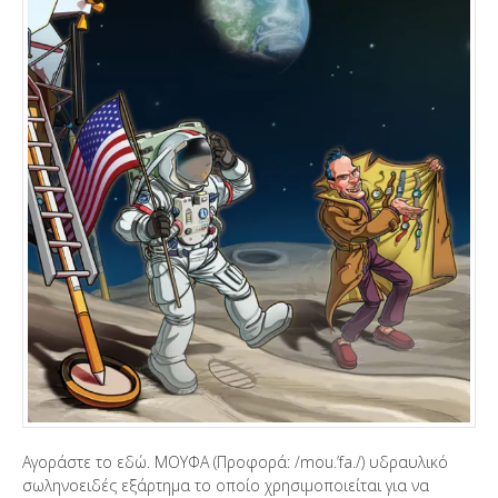
Αγοράστε το εδώ. ΜΟΥΦΑ (Προφορά: /mou.’fa./) υδραυλικό
σωληνοειδές εξάρτημα το οποίο χρησιμοποιείται για να