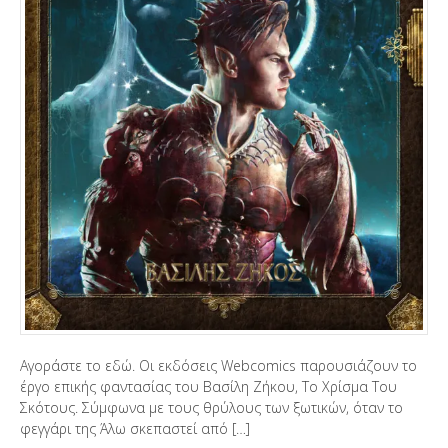
Αγοράστε το εδώ. Οι εκδόσεις Webcomics παρουσιάζουν το
έργο επικής φαντασίας του Βασίλη Ζήκου, Το Χρίσμα Του
Σκότους. Σύμφωνα με τους θρύλους των ξωτικών, όταν το
φεγγάρι της Άλω σκεπαστεί από […]