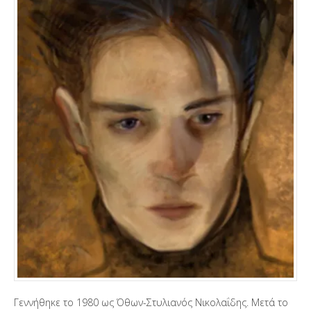
Γεννήθηκε το 1980 ως Όθων-Στυλιανός Νικολαΐδης. Μετά το