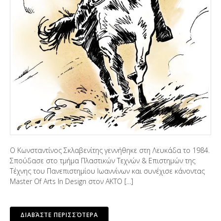
Ο Κωνσταντίνος Σκλαβενίτης γεννήθηκε στη Λευκάδα το 1984.
Σπούδασε στο τμήμα Πλαστικών Τεχνών & Επιστημών της
Τέχνης του Πανεπιστημίου Ιωαννίνων και συνέχισε κάνοντας
Master Of Arts In Design στον ΑΚΤΟ […]
ΔΙΑΒΆΣΤΕ ΠΕΡΙΣΣΌΤΕΡΑ