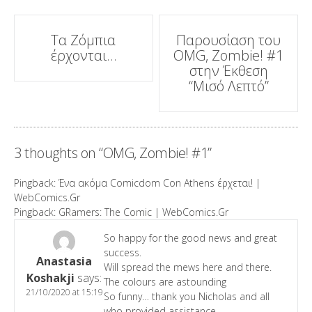
Post
Τα Ζόμπια
Παρουσίαση του
έρχονται…
OMG, Zombie! #1
navigation
στην Έκθεση
“Μισό Λεπτό”
3 thoughts on “
OMG, Zombie! #1
”
Pingback:
Ένα ακόμα Comicdom Con Athens έρχεται! |
WebComics.Gr
Pingback:
GRamers: The Comic | WebComics.Gr
So happy for the good news and great
success.
Anastasia
Will spread the mews here and there.
Koshakji
says:
The colours are astounding
21/10/2020 at 15:19
So funny… thank you Nicholas and all
who provided assistance