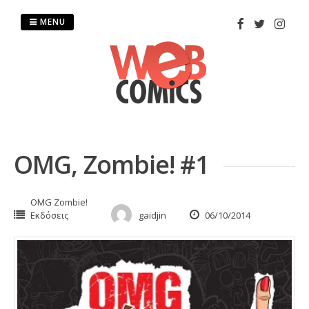
Skip
to
MENU
content
OMG, Zombie! #1
OMG Zombie!
Εκδόσεις
gaidjin
06/10/2014