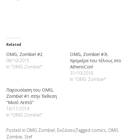
window)
window)
(Opens
window)
in
new
window)
Related
OMG, Zombie! #2
OMG, Zombie! #3!,
06/10/2015
πρεμιέρα του τέλους στο
In "OMG Zombie!"
AthensCon!
31/10/2016
In "OMG Zombie!"
Παρουσίαση του OMG,
Zombie! #1 στην Έκθεση
“Μισό Λεπτό”
16/11/2014
In "OMG Zombie!"
Posted in
OMG Zombie!
,
Εκδόσεις
Tagged
comics
,
OMG
Zombie
,
Stef