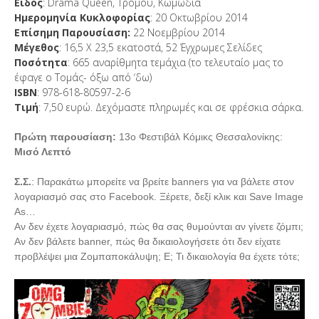
Είδος
: Drama Queen, Τρόμου, Κωμωδία
Ημερομηνία Κυκλοφορίας
: 20 Οκτωβρίου 2014
Επίσημη Παρουσίαση:
22 Νοεμβρίου 2014
Μέγεθος
: 16,5 Χ 23,5 εκατοστά, 52 Έγχρωμες Σελίδες
Ποσότητα
: 665 αναρίθμητα τεμάχια (το τελευταίο μας το
έφαγε ο Τομάς- όξω από ‘δω)
ISBN
: 978-618-80597-2-6
Τιμή
: 7,50 ευρώ. Δεχόμαστε πληρωμές και σε φρέσκια σάρκα.
Πρώτη παρουσίαση:
13ο Φεστιβάλ Κόμικς Θεσσαλονίκης:
Μισό Λεπτό
Σ.Σ.
: Παρακάτω μπορείτε να βρείτε banners για να βάλετε στον
λογαριασμό σας στο Facebook. Ξέρετε, δεξί κλικ και Save Image
As…
Αν δεν έχετε λογαριασμό, πώς θα σας θυμούνται αν γίνετε ζόμπι;
Αν δεν βάλετε banner, πώς θα δικαιολογήσετε ότι δεν είχατε
προβλέψει μια Ζομπαποκάλυψη; Ε; Τι δικαιολογία θα έχετε τότε;