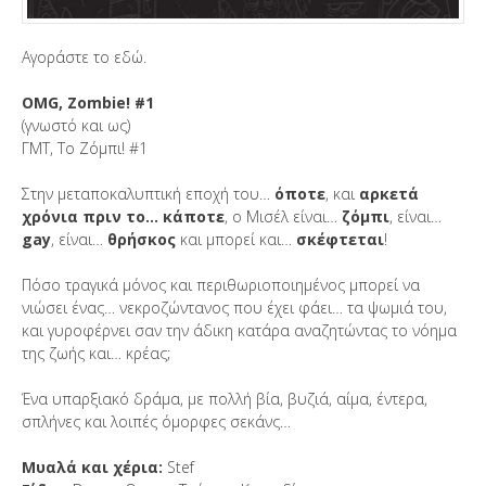
Αγοράστε το εδώ.
OMG, Zombie! #1
(γνωστό και ως)
ΓΜΤ, Το Ζόμπι! #1
Στην μεταποκαλυπτική εποχή του…
όποτε
, και
αρκετά
χρόνια πριν το… κάποτε
, ο Μισέλ είναι…
ζόμπι
, είναι…
gay
, είναι…
θρήσκος
και μπορεί και…
σκέφτεται
!
Πόσο τραγικά μόνος και περιθωριοποιημένος μπορεί να
νιώσει ένας… νεκροζώντανος που έχει φάει… τα ψωμιά του,
και γυροφέρνει σαν την άδικη κατάρα αναζητώντας το νόημα
της ζωής και… κρέας;
Ένα υπαρξιακό δράμα, με πολλή βία, βυζιά, αίμα, έντερα,
σπλήνες και λοιπές όμορφες σεκάνς…
Μυαλά και χέρια:
Stef